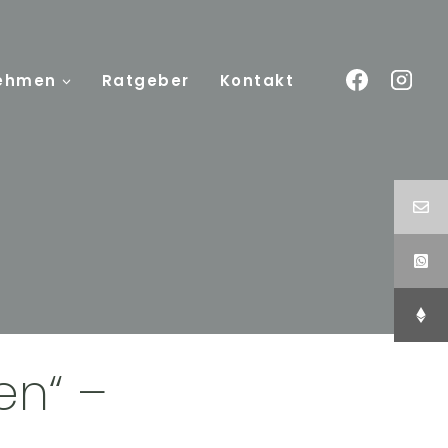
ehmen
Ratgeber
Kontakt
en“ –