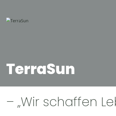
Zum
Inhalt
springen
TerraSun
– „Wir schaffen L