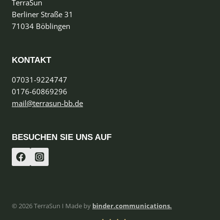
TerraSun
Berliner Straße 31
71034 Böblingen
KONTAKT
07031-9224747
0176-60869296
mail@terrasun-bb.de
BESUCHEN SIE UNS AUF
© 2026 TerraSun I Made by
binder.communications.