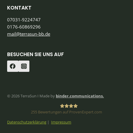
KONTAKT
07031-9224747
0176-60869296
mail@terrasun-bb.de
BESUCHEN SIE UNS AUF
© 2026 TerraSun I Made by
binder.communications.
255
Bewertungen auf ProvenExpert.com
Datenschutzerklärung
|
Impressum
TerraSun GmbH