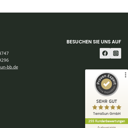
Kundenbewertungen und Erfahrungen zu
TerraSun GmbH
BESUCHEN SIE UNS AUF
%
100
SEHR GUT
Empfehlungen auf
4747
ProvenExpert.com
5,00
/
4,95
9296
sun-bb.de
96
159
2
Bewertungen von
Bewertungen auf
anderen Quellen
ProvenExpert.com
Blick aufs ProvenExpert-Profil werfen
SEHR GUT
19.07.2026
Anonym
5,00
TerraSun GmbH
Wir wurden sehr gut und sehr freundlich
255
Kundenbewertungen
beraten. Unsere Wünsche wurden auch
nachträglich noch berücksichtigt...
Authentizität