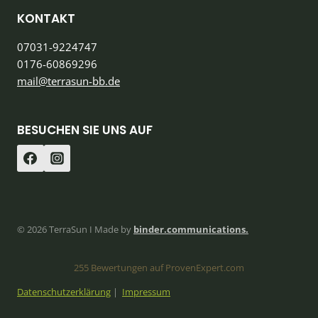
KONTAKT
07031-9224747
0176-60869296
mail@terrasun-bb.de
BESUCHEN SIE UNS AUF
© 2026 TerraSun I Made by
binder.communications.
255
Bewertungen auf ProvenExpert.com
Datenschutzerklärung
|
Impressum
TerraSun GmbH